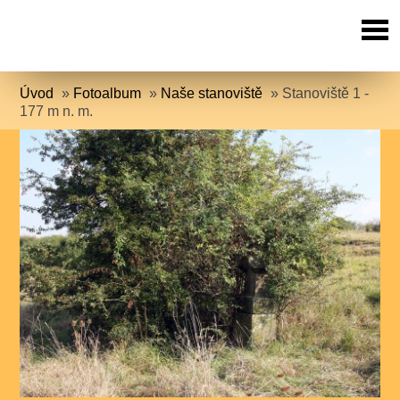
Úvod
»
Fotoalbum
»
Naše stanoviště
»
Stanoviště 1 -
177 m n. m.