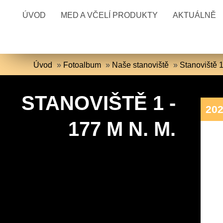
ÚVOD
MED A VČELÍ PRODUKTY
AKTUÁLNĚ
Úvod
»
Fotoalbum
»
Naše stanoviště
»
Stanoviště 1
STANOVIŠTĚ 1 -
20
177 M N. M.