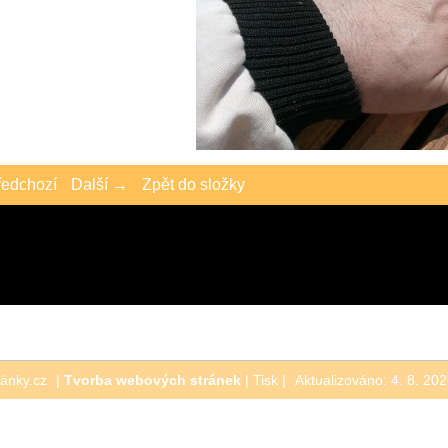
edchozí
Další →
Zpět do složky
ránky.cz
|
Tvorba webových stránek
|
Tisk
|
Aktualizováno: 4. 8. 20