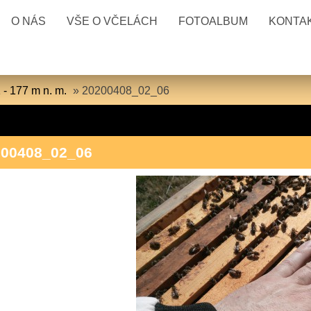
O NÁS
VŠE O VČELÁCH
FOTOALBUM
KONTA
 - 177 m n. m.
»
20200408_02_06
200408_02_06