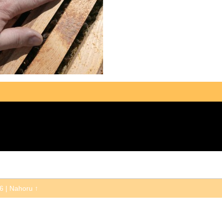
26
|
Nahoru ↑