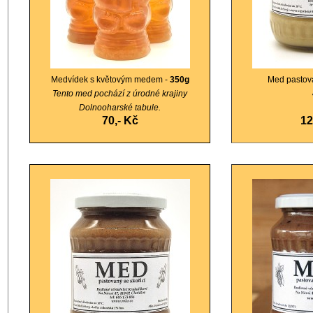
Medvídek s květovým medem -
350g
Med pastov
Tento med pochází z úrodné krajiny
Dolnooharské tabule.
70,- Kč
1