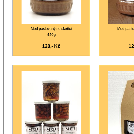
Med pastovaný se skořicí
Med past
440g
120
,- Kč
1