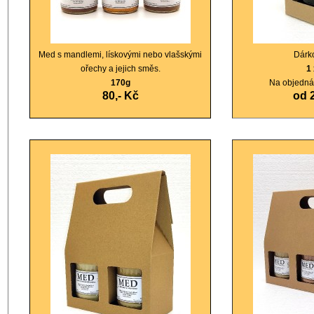
Med s mandlemi, lískovými nebo vlašskými
Dárk
ořechy a jejich směs.
1
170g
Na objednáv
80
,- Kč
od 