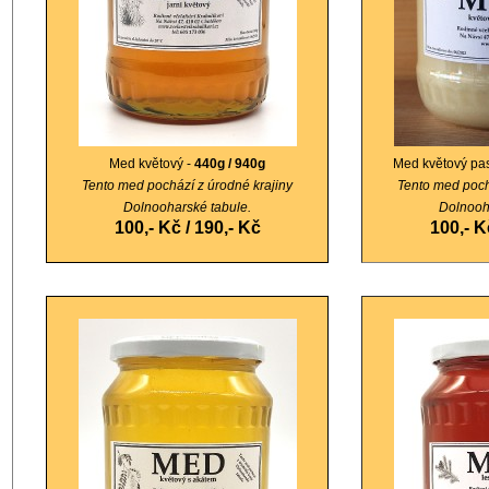
Med květový -
440g / 940g
Med květový pa
Tento med pochází z úrodné krajiny
Tento med poch
Dolnooharské tabule.
Dolnooh
100,- Kč / 190
,- Kč
100,- K