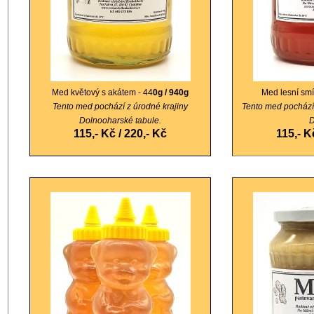
Med květový s akátem - 44
0g / 940g
Med lesní smí
Tento med pochází z úrodné krajiny
Tento med pochází 
Dolnooharské tabule.
D
115,- Kč / 220
,- Kč
115,- K