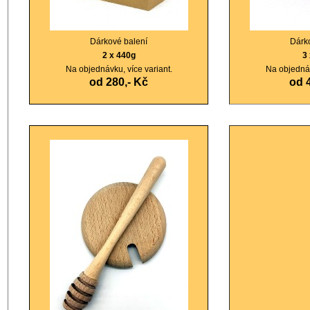
Dárkové balení
Dárk
2 x 440g
3
Na objednávku, více variant.
Na objednáv
od 280,- Kč
od 