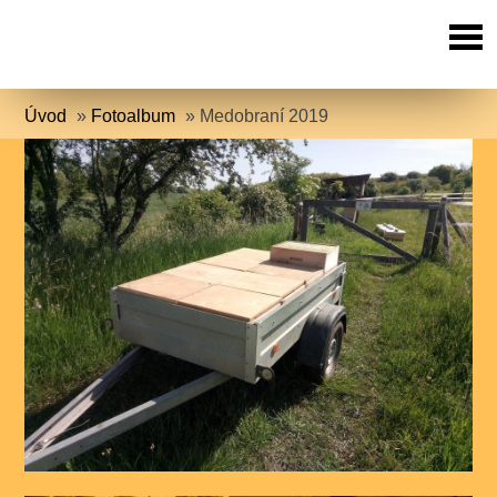
Úvod
»
Fotoalbum
»
Medobraní 2019