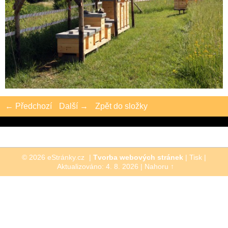
← Předchozí
Další →
Zpět do složky
© 2026 eStránky.cz
|
Tvorba webových stránek
|
Tisk
|
Aktualizováno: 4. 8. 2026
|
Nahoru ↑