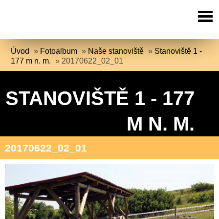
Úvod
»
Fotoalbum
»
Naše stanoviště
»
Stanoviště 1 -
177 m n. m.
»
20170622_02_01
STANOVIŠTĚ 1 - 177
M N. M.
20170622_02_01