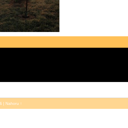
26
|
Nahoru ↑