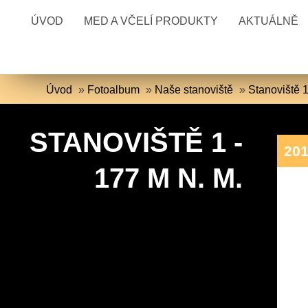
ÚVOD
MED A VČELÍ PRODUKTY
AKTUÁLNĚ
Úvod
»
Fotoalbum
»
Naše stanoviště
»
Stanoviště 1
STANOVIŠTĚ 1 -
20
177 M N. M.