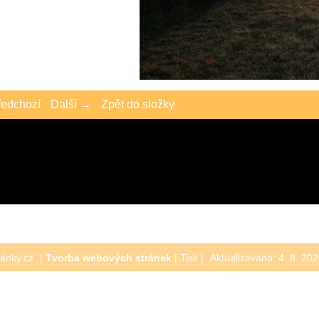
edchozí
Další →
Zpět do složky
jarní ráno na včelnici
ránky.cz
|
Tvorba webových stránek
|
Tisk
|
Aktualizováno: 4. 8. 20