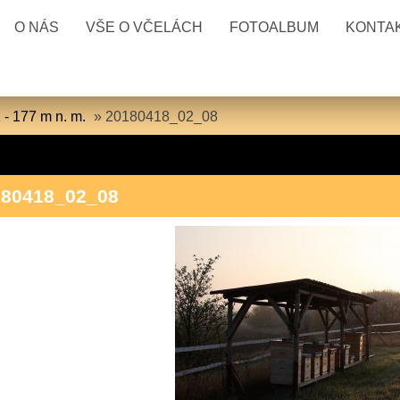
O NÁS
VŠE O VČELÁCH
FOTOALBUM
KONTA
 - 177 m n. m.
»
20180418_02_08
180418_02_08