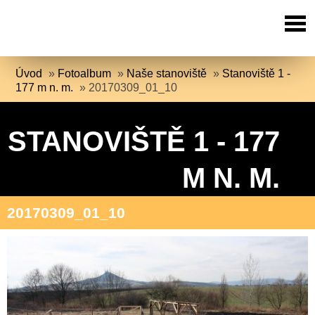
Úvod
»
Fotoalbum
»
Naše stanoviště
»
Stanoviště 1 -
177 m n. m.
»
20170309_01_10
STANOVIŠTĚ 1 - 177
M N. M.
20170309_01_10