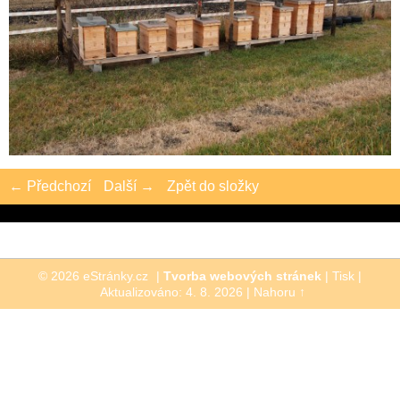
← Předchozí
Další →
Zpět do složky
© 2026 eStránky.cz
|
Tvorba webových stránek
|
Tisk
|
Aktualizováno: 4. 8. 2026
|
Nahoru ↑