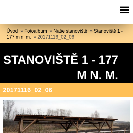
Úvod
»
Fotoalbum
»
Naše stanoviště
»
Stanoviště 1 -
177 m n. m.
»
20171116_02_06
STANOVIŠTĚ 1 - 177
M N. M.
20171116_02_06