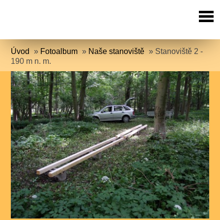
Úvod
»
Fotoalbum
»
Naše stanoviště
»
Stanoviště 2 -
190 m n. m.