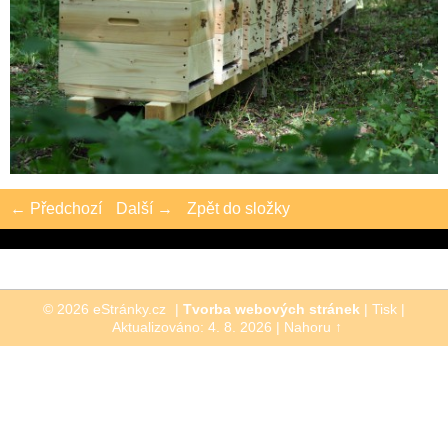
← Předchozí
Další →
Zpět do složky
© 2026 eStránky.cz
|
Tvorba webových stránek
|
Tisk
|
Aktualizováno: 4. 8. 2026
|
Nahoru ↑