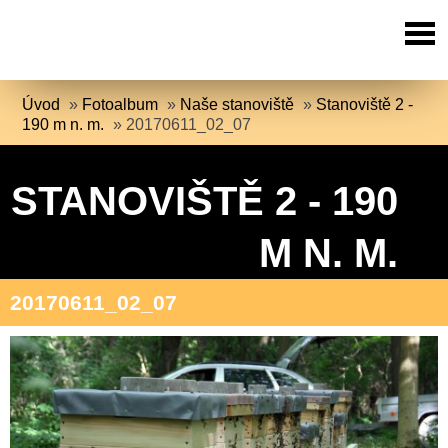
Úvod
»
Fotoalbum
»
Naše stanoviště
»
Stanoviště 2 -
190 m n. m.
»
20170611_02_07
STANOVIŠTĚ 2 - 190
M N. M.
20170611_02_07