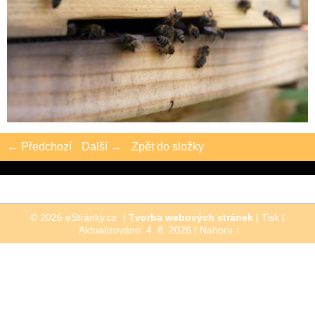
← Předchozí
Další →
Zpět do složky
© 2026 eStránky.cz
|
Tvorba webových stránek
|
Tisk
|
Aktualizováno: 4. 8. 2026
|
Nahoru ↑