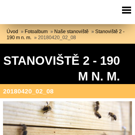
Úvod
»
Fotoalbum
»
Naše stanoviště
»
Stanoviště 2 -
190 m n. m.
»
20180420_02_08
STANOVIŠTĚ 2 - 190
M N. M.
20180420_02_08