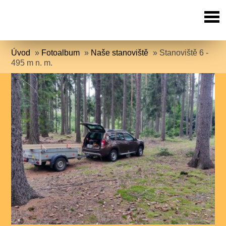
Úvod
»
Fotoalbum
»
Naše stanoviště
»
Stanoviště 6 -
495 m n. m.