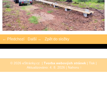
← Předchozí
Další →
Zpět do složky
© 2026 eStránky.cz
|
Tvorba webových stránek
|
Tisk
|
Aktualizováno: 4. 8. 2026
|
Nahoru ↑