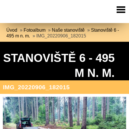
Úvod
»
Fotoalbum
»
Naše stanoviště
»
Stanoviště 6 -
495 m n. m.
»
IMG_20220906_182015
STANOVIŠTĚ 6 - 495
M N. M.
IMG_20220906_182015