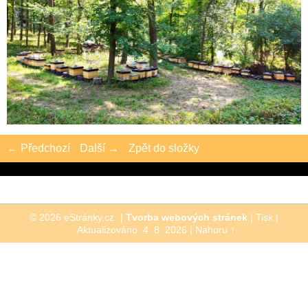
← Předchozí
Další →
Zpět do složky
© 2026 eStránky.cz
|
Tvorba webových stránek
|
Tisk
|
Aktualizováno: 4. 8. 2026
|
Nahoru ↑