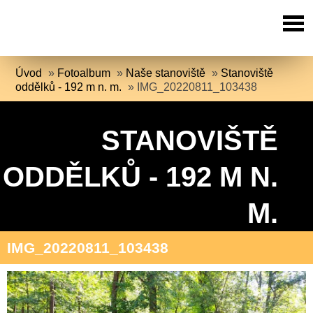
Úvod
»
Fotoalbum
»
Naše stanoviště
»
Stanoviště
oddělků - 192 m n. m.
»
IMG_20220811_103438
STANOVIŠTĚ
ODDĚLKŮ - 192 M N.
M.
IMG_20220811_103438