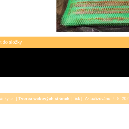
t do složky
ránky.cz
|
Tvorba webových stránek
|
Tisk
|
Aktualizováno: 4. 8. 20