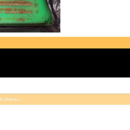
26
|
Nahoru ↑