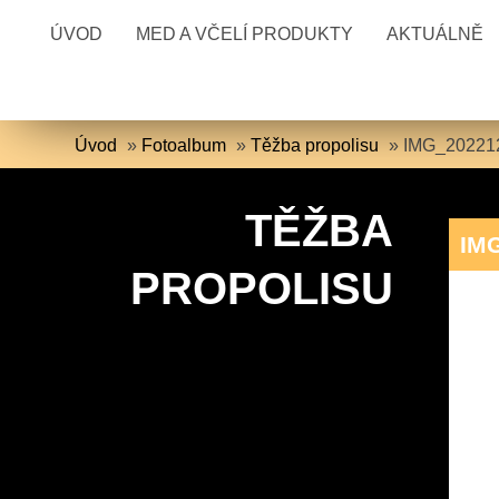
ÚVOD
MED A VČELÍ PRODUKTY
AKTUÁLNĚ
Úvod
»
Fotoalbum
»
Těžba propolisu
»
IMG_20221
TĚŽBA
IM
PROPOLISU