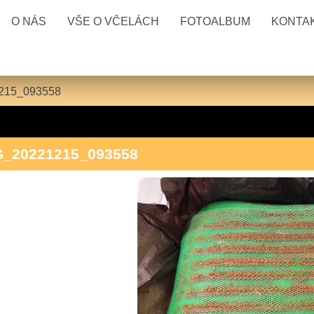
O NÁS
VŠE O VČELÁCH
FOTOALBUM
KONTA
215_093558
G_20221215_093558