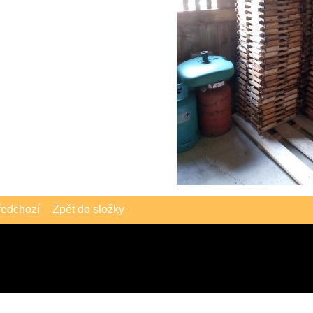
edchozí
Zpět do složky