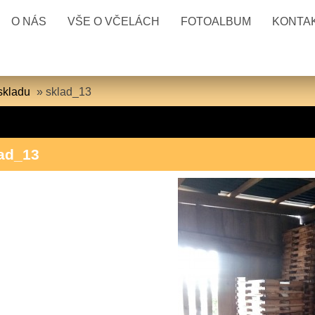
O NÁS
VŠE O VČELÁCH
FOTOALBUM
KONTA
skladu
»
sklad_13
ad_13