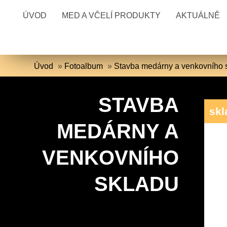
ÚVOD
MED A VČELÍ PRODUKTY
AKTUÁLNĚ
Úvod
»
Fotoalbum
»
Stavba medárny a venkovního 
STAVBA
skl
MEDÁRNY A
VENKOVNÍHO
SKLADU