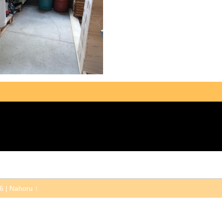
26
|
Nahoru ↑