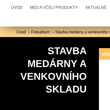
ÚVOD
MED A VČELÍ PRODUKTY
AKTUÁLNĚ
Úvod
»
Fotoalbum
»
Stavba medárny a venkovního 
STAVBA
skl
MEDÁRNY A
VENKOVNÍHO
SKLADU