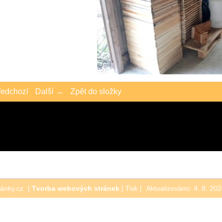
edchozí
Další →
Zpět do složky
ránky.cz
|
Tvorba webových stránek
|
Tisk
|
Aktualizováno: 4. 8. 20