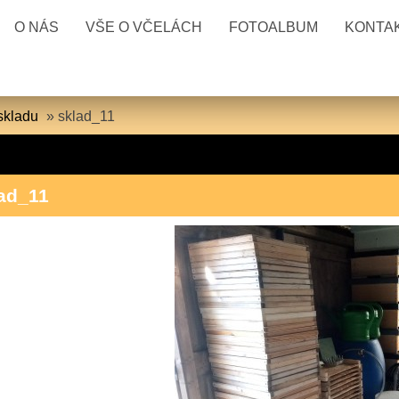
O NÁS
VŠE O VČELÁCH
FOTOALBUM
KONTA
skladu
»
sklad_11
ad_11