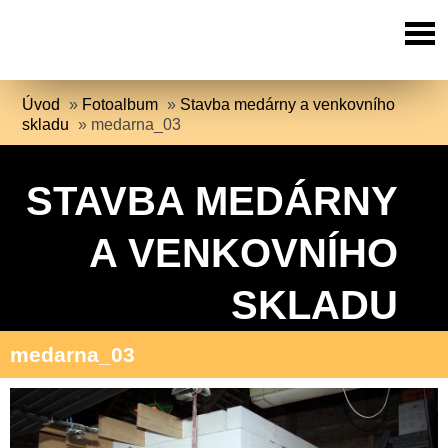
Úvod
»
Fotoalbum
»
Stavba medárny a venkovního
skladu
»
medarna_03
STAVBA MEDÁRNY
A VENKOVNÍHO
SKLADU
medarna_03