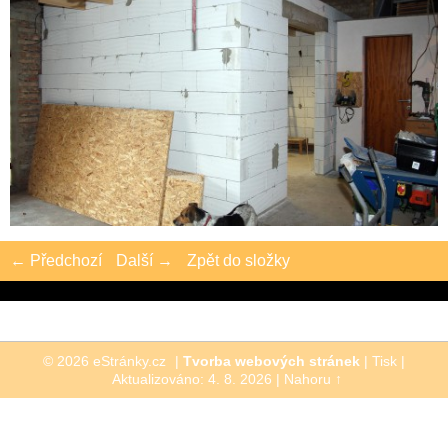
← Předchozí
Další →
Zpět do složky
© 2026 eStránky.cz
|
Tvorba webových stránek
|
Tisk
|
Aktualizováno: 4. 8. 2026
|
Nahoru ↑