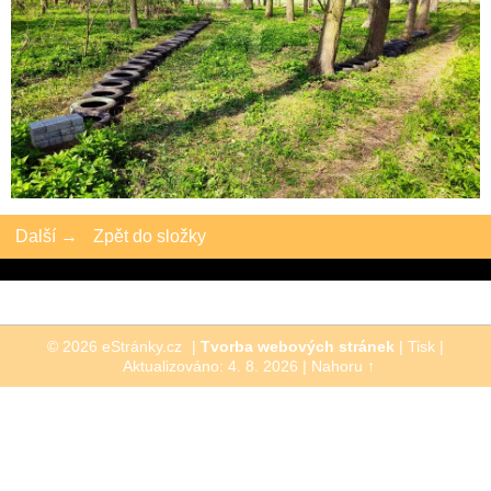
Další →
Zpět do složky
© 2026 eStránky.cz
|
Tvorba webových stránek
|
Tisk
|
Aktualizováno: 4. 8. 2026
|
Nahoru ↑