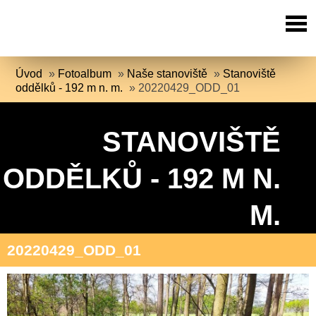
Úvod
»
Fotoalbum
»
Naše stanoviště
»
Stanoviště
oddělků - 192 m n. m.
»
20220429_ODD_01
STANOVIŠTĚ
ODDĚLKŮ - 192 M N.
M.
20220429_ODD_01