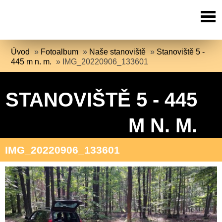
Úvod
»
Fotoalbum
»
Naše stanoviště
»
Stanoviště 5 -
445 m n. m.
»
IMG_20220906_133601
STANOVIŠTĚ 5 - 445
M N. M.
IMG_20220906_133601