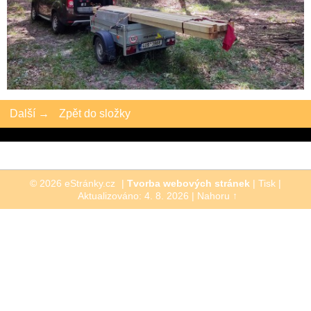
Další →
Zpět do složky
© 2026 eStránky.cz
|
Tvorba webových stránek
|
Tisk
|
Aktualizováno: 4. 8. 2026
|
Nahoru ↑