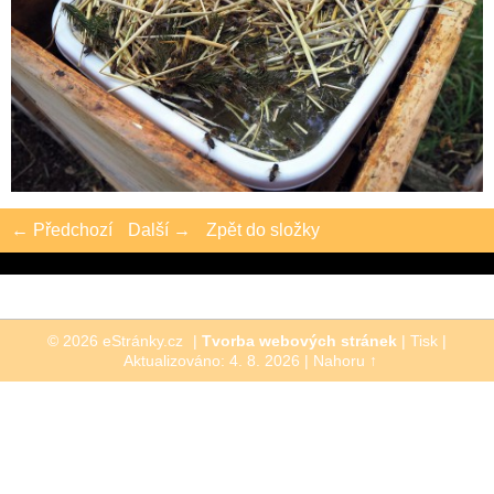
← Předchozí
Další →
Zpět do složky
© 2026 eStránky.cz
|
Tvorba webových stránek
|
Tisk
|
Aktualizováno: 4. 8. 2026
|
Nahoru ↑