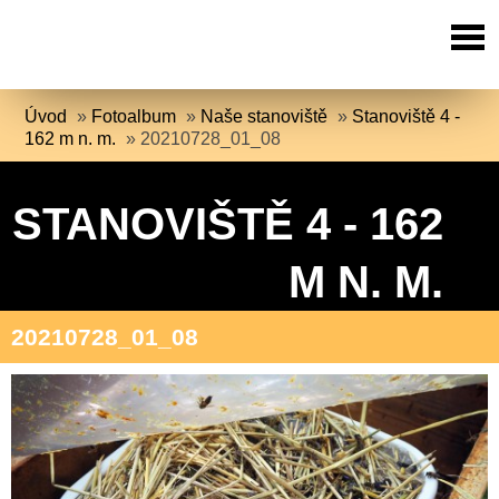
Úvod
»
Fotoalbum
»
Naše stanoviště
»
Stanoviště 4 -
162 m n. m.
»
20210728_01_08
STANOVIŠTĚ 4 - 162
M N. M.
20210728_01_08