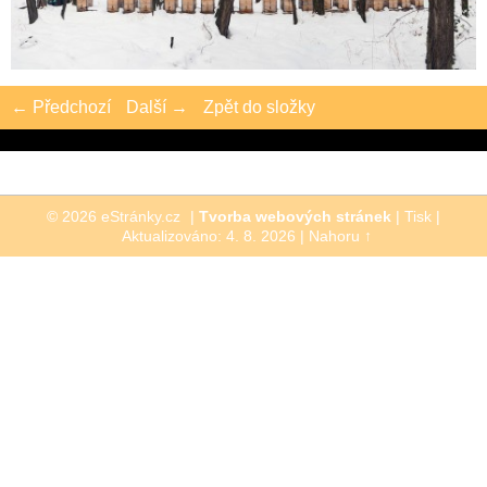
← Předchozí
Další →
Zpět do složky
© 2026 eStránky.cz
|
Tvorba webových stránek
|
Tisk
|
Aktualizováno: 4. 8. 2026
|
Nahoru ↑