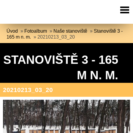
Úvod
»
Fotoalbum
»
Naše stanoviště
»
Stanoviště 3 -
165 m n. m.
»
20210213_03_20
STANOVIŠTĚ 3 - 165
M N. M.
20210213_03_20