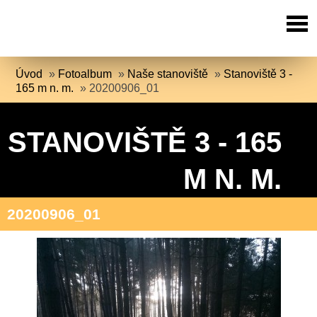
Úvod
»
Fotoalbum
»
Naše stanoviště
»
Stanoviště 3 -
165 m n. m.
»
20200906_01
STANOVIŠTĚ 3 - 165
M N. M.
20200906_01