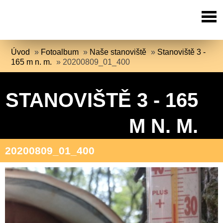
Úvod
»
Fotoalbum
»
Naše stanoviště
»
Stanoviště 3 -
165 m n. m.
»
20200809_01_400
STANOVIŠTĚ 3 - 165
M N. M.
20200809_01_400