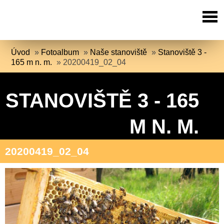
Úvod
»
Fotoalbum
»
Naše stanoviště
»
Stanoviště 3 -
165 m n. m.
»
20200419_02_04
STANOVIŠTĚ 3 - 165
M N. M.
20200419_02_04