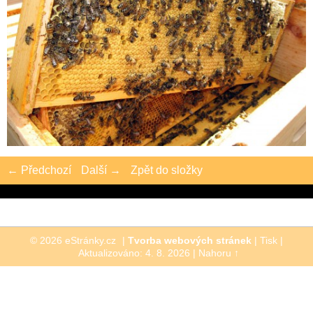
← Předchozí
Další →
Zpět do složky
© 2026 eStránky.cz
|
Tvorba webových stránek
|
Tisk
|
Aktualizováno: 4. 8. 2026
|
Nahoru ↑