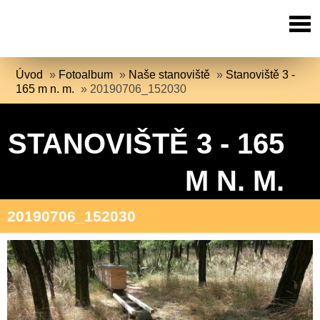
Úvod
»
Fotoalbum
»
Naše stanoviště
»
Stanoviště 3 -
165 m n. m.
»
20190706_152030
STANOVIŠTĚ 3 - 165
M N. M.
20190706_152030