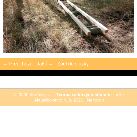
← Předchozí
Další →
Zpět do složky
© 2026 eStránky.cz
|
Tvorba webových stránek
|
Tisk
|
Aktualizováno: 4. 8. 2026
|
Nahoru ↑