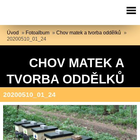
Úvod
»
Fotoalbum
»
Chov matek a tvorba oddělků
»
20200510_01_24
CHOV MATEK A
TVORBA ODDĚLKŮ
20200510_01_24