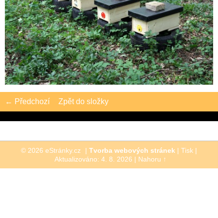
← Předchozí
Zpět do složky
© 2026 eStránky.cz
|
Tvorba webových stránek
|
Tisk
|
Aktualizováno: 4. 8. 2026
|
Nahoru ↑