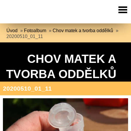
Úvod
»
Fotoalbum
»
Chov matek a tvorba oddělků
»
20200510_01_11
CHOV MATEK A
TVORBA ODDĚLKŮ
20200510_01_11