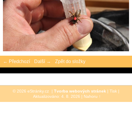
← Předchozí
Další →
Zpět do složky
© 2026 eStránky.cz
|
Tvorba webových stránek
|
Tisk
|
Aktualizováno: 4. 8. 2026
|
Nahoru ↑