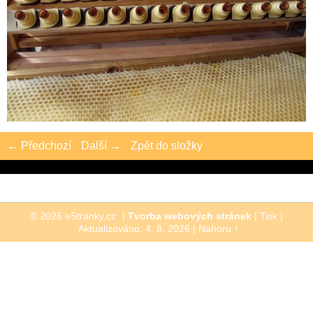
← Předchozí
Další →
Zpět do složky
© 2026 eStránky.cz
|
Tvorba webových stránek
|
Tisk
|
Aktualizováno: 4. 8. 2026
|
Nahoru ↑