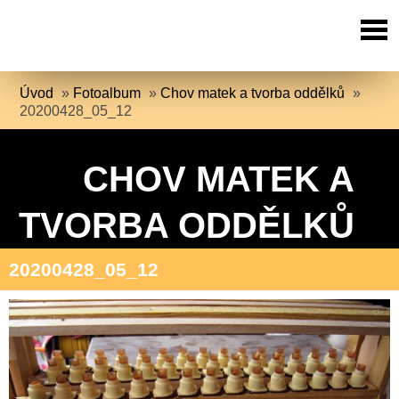
Úvod
»
Fotoalbum
»
Chov matek a tvorba oddělků
»
20200428_05_12
CHOV MATEK A
TVORBA ODDĚLKŮ
20200428_05_12