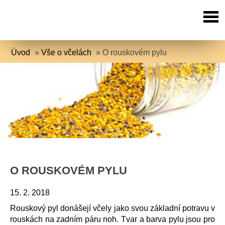
Úvod
»
Vše o včelách
»
O rouskovém pylu
O ROUSKOVÉM PYLU
15. 2. 2018
Rouskový pyl donášejí včely jako svou základní potravu v
rouskách na zadním páru noh. Tvar a barva pylu jsou pro