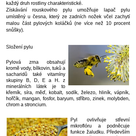
každý druh rostliny charakteristické.
Získávání rouskového pylu umožňuje lapač pylu
umístěný u česna, který ze zadních nožek včel zachytí
malou část pylových koláčků (ne více než 10 procent
snůšky).
Složení pylu
Pylová zrna obsahují
kromě vody, bílkovin, tuků a
sacharidů také vitamíny
skupiny B, D, E a H. z
minerálních látek je to
křemík, síra, měď, kobalt, sodík, železo, hliník, vápník,
hořčík, mangan, fosfor, baryum, stříbro, zinek, molybden,
chrom a stroncium.
Pyl ovlivňuje střevní
mikroflóru a podněcuje
funkce žaludku. Především