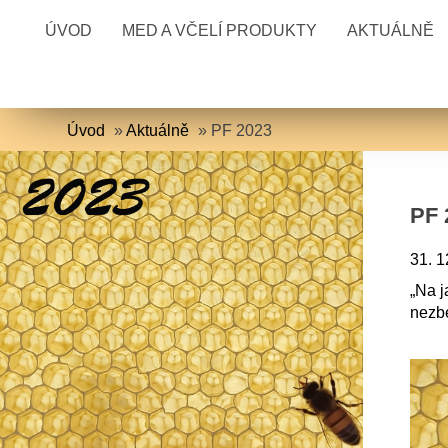
ÚVOD
MED A VČELÍ PRODUKTY
AKTUÁLNĚ
Úvod
»
Aktuálně
»
PF 2023
PF 
31. 1
„Na j
nezb