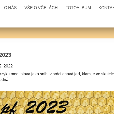
O NÁS
VŠE O VČELÁCH
FOTOALBUM
KONTA
2023
2. 2022
azyku med, slova jako sníh, v srdci chová jed, klam je ve skutcí
edná.