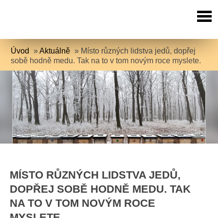
Úvod
»
Aktuálně
»
Místo různých lidstva jedů, dopřej
sobě hodně medu. Tak na to v tom novým roce myslete.
MÍSTO RŮZNÝCH LIDSTVA JEDŮ,
DOPŘEJ SOBĚ HODNĚ MEDU. TAK
NA TO V TOM NOVÝM ROCE
MYSLETE.