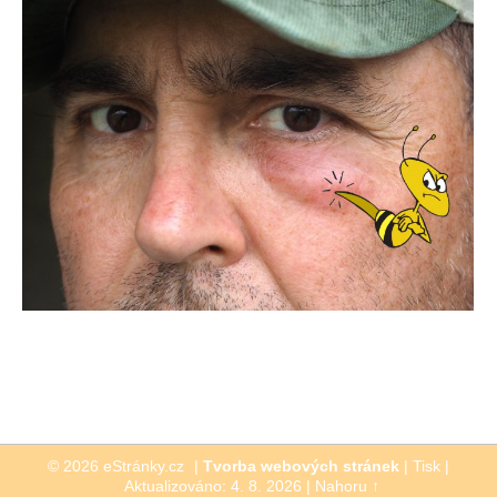
© 2026 eStránky.cz
|
Tvorba webových stránek
|
Tisk
|
Aktualizováno: 4. 8. 2026
|
Nahoru ↑